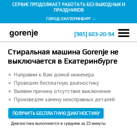
СЕРВИС ПРОДОЛЖАЕТ РАБОТАТЬ БЕЗ ВЫХОДНЫХ И
ПРАЗДНИКОВ
ГОРОД:
ЕКАТЕРИНБУРГ
[985]
603-20-94
Главная страница
Ремонт стиральных машин
Стиральная машина Gorenje не
Стиральная машина не отжимает
Гарантийный и постгарантийный ремонт
выключается в Екатеринбурге
Направим к Вам домой инженера
Проведем бесплатную диагностику
Выявим причину отсутствия выключения
Произведем замену неисправных деталей
ПОЛУЧИТЬ БЕСПЛАТНУЮ ДИАГНОСТИКУ
Диагностика выполняется в среднем за 23 минуты